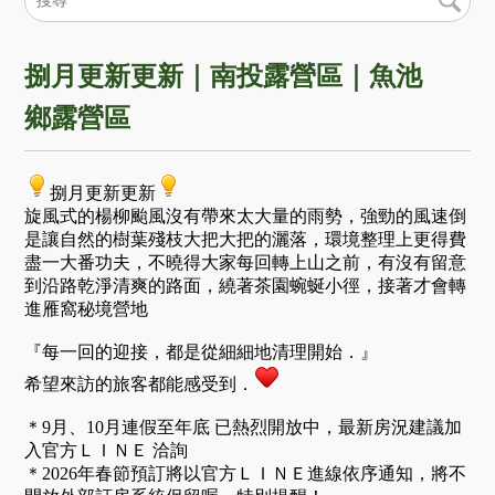
捌月更新更新｜南投露營區｜魚池
鄉露營區
捌月更新更新
旋風式的楊柳颱風沒有帶來太大量的雨勢，強勁的風速倒
是讓自然的樹葉殘枝大把大把的灑落，環境整理上更得費
盡一大番功夫，不曉得大家每回轉上山之前，有沒有留意
到沿路乾淨清爽的路面，繞著茶園蜿蜒小徑，接著才會轉
進雁窩秘境營地
『每一回的迎接，都是從細細地清理開始．』
希望來訪的旅客都能感受到．
＊9月、10月連假至年底 已熱烈開放中，最新房況建議加
入官方ＬＩＮＥ 洽詢
＊2026年春節預訂將以官方ＬＩＮＥ進線依序通知，將不