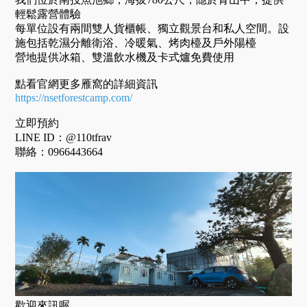
輕鬆露營體驗
每單位設有兩間雙人貨櫃帳、獨立觀景台和私人空間。設
施包括乾濕分離衛浴、冷暖氣、烤肉檯及戶外陽檯
營地提供冰箱、雙溫飲水機及卡式爐免費使用
點看官網更多雁窩的詳細資訊
https://nsetforestcamp.com/
立即預約
LINE ID：@110tfrav
聯絡：0966443664
歡迎來訊喔